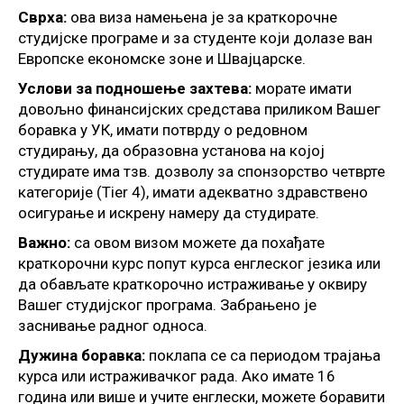
Сврха:
ова виза намењена је за краткорочне
студијске програме и за студенте који долазе ван
Европске економске зоне и Швајцарске.
Услови за подношење захтева:
морате имати
довољно финансијских средстава приликом Вашег
боравка у УК, имати потврду о редовном
студирању, да образовна установа на којој
студирате има тзв. дозволу за спонзорство четврте
категорије (Tier 4), имати адекватно здравствено
осигурање и искрену намеру да студирате.
Важно:
са овом визом можете да похађате
краткорочни курс попут курса енглеског језика или
да обављате краткорочно истраживање у оквиру
Вашег студијског програма. Забрањено је
заснивање радног односа.
Дужина боравка:
поклапа се са периодом трајања
курса или истраживачког рада. Ако имате 16
година или више и учите енглески, можете боравити