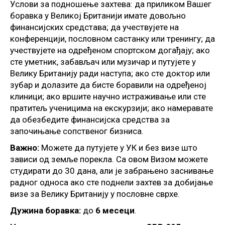
Услови за подношење захтева: да приликом Вашег
боравка у Великој Британији имате довољно
финансијских средстава; да учествујете на
конференцији, пословном састанку или тренингу; да
учествујете на одређеном спортском догађају; ако
сте уметник, забављач или музичар и путујете у
Велику Британију ради наступа; ако сте доктор или
зубар и долазите да бисте боравили на одређеној
клиници; ако вршите научно истраживање или сте
пратитељ ученицима на екскурзији; ако намеравате
да обезбедите финансијска средства за
започињање сопственог бизниса.
Важно:
Можете да путујете у УК и без визе што
зависи од земље порекла. Са овом Визом можете
студирати до 30 дана, али је забрањено заснивање
радног односа ако сте поднели захтев за добијање
визе за Велику Британију у пословне сврхе.
Дужина боравка:
до
6 месеци
.