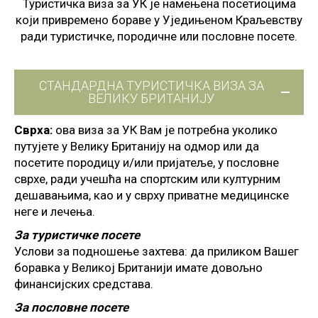
Туристичка виза за УК је намењена посетиоцима
који привремено бораве у Уједињеном Краљевству
ради туристичке, породичне или пословне посете.
СТАНДАРДНА ТУРИСТИЧКА ВИЗА ЗА
ВЕЛИКУ БРИТАНИЈУ
Сврха:
ова виза за УК Вам је потребна уколико
путујете у Велику Британију на одмор или да
посетите породицу и/или пријатеље, у пословне
сврхе, ради учешћа на спортским или културним
дешавањима, као и у сврху приватне медицинске
неге и лечења.
За туристичке посете
Услови за подношење захтева: да приликом Вашег
боравка у Великој Британији имате довољно
финансијских средстава.
За пословне посете