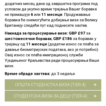
додатних месец дана од завршетка програма под
условом да укупно време трајања Вашег боравка
не премашује
6
или
11 месеци
. Продужавање
боравка ће онемогућити добијање визе за Велику
Британију следећи пут кад поднесете захтев.
Накнада за процесуирање визе:
GBP £97
за
шестомесечни боравак
,
GBP £186
за боравак у
трајању од
11 месеци
(додатни износ се плаћа за
давање биометријских података, ако је потребно).
Овај износ се плаћа имиграционој служби
Уједињеног Краљевства ради процесуирања Ваше
визе.
Време обраде захтева:
до 3 недеље.
ОПШТА СТУДЕНСТКА ВИЗА (TIER-4)
СТУДЕНТСКА ВИЗА ЗА ДЕЦУ (TIER-4)