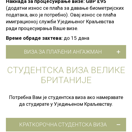
Накнада за процесуирање визе: GBP
£95
(додатни износ се плаћа за давање биометријских
података, ако је потребно). Овај износ се плаћа
имиграционој служби Уједињеног Краљевства
ради процесуирања Ваше визе.
Време обраде захтева:
до 15 дана
ВИЗА ЗА ПЛАЋЕНИ АНГАЖМАН
СТУДЕНТСКА ВИЗА ВЕЛИКЕ
БРИТАНИЈЕ
Потребна Вам је студентска виза ако намеравате
да студирате у Уједињеном Краљевству.
КРАТКОРОЧНА СТУДЕНТСКА ВИЗА